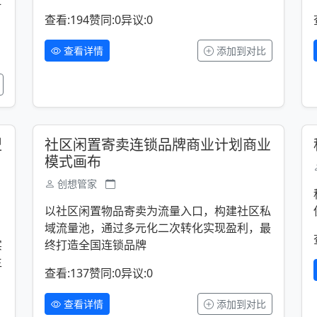
打
查看:194
赞同:0
异议:0
查看详情
添加到对比
型
社区闲置寄卖连锁品牌商业计划商业
模式画布
创想管家
，
以社区闲置物品寄卖为流量入口，构建社区私
，
域流量池，通过多元化二次转化实现盈利，最
实
终打造全国连锁品牌
生
查看:137
赞同:0
异议:0
查看详情
添加到对比