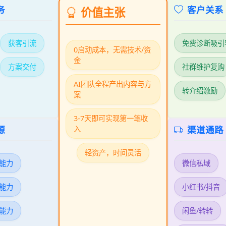
务
客户关系
价值主张
获客引流
免费诊断吸引
0启动成本，无需技术/资
金
方案交付
社群维护复购
AI团队全程产出内容与方
转介绍激励
案
3-7天即可实现第一笔收
源
渠道通路
入
轻资产，时间灵活
作能力
微信私域
析能力
小红书/抖音
案能力
闲鱼/转转